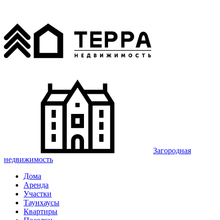
Загородная
недвижимость
Дома
Аренда
Участки
Таунхаусы
Квартиры