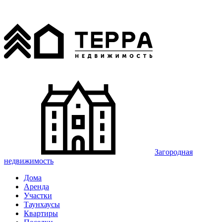
Загородная
недвижимость
Дома
Аренда
Участки
Таунхаусы
Квартиры