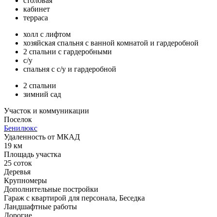
столовая
кабинет
терраса
холл с лифтом
хозяйская спальня с ванной комнатой и гардеробной
2 спальни с гардеробными
с/у
спальня с с/у и гардеробной
2 спальни
зимний сад
Участок и коммуникации
Поселок
Бенилюкс
Удаленность от МКАД
19 км
Площадь участка
25 соток
Деревья
Крупномеры
Дополнительные постройки
Гараж с квартирой для персонала, Беседка
Ландшафтные работы
Дорогие