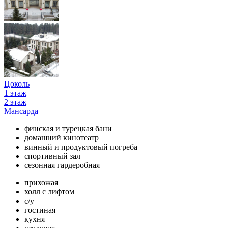
Цоколь
1 этаж
2 этаж
Мансарда
финская и турецкая бани
домашний кинотеатр
винный и продуктовый погреба
спортивный зал
сезонная гардеробная
прихожая
холл с лифтом
с/у
гостиная
кухня