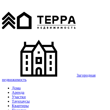
Загородная
недвижимость
Дома
Аренда
Участки
Таунхаусы
Квартиры