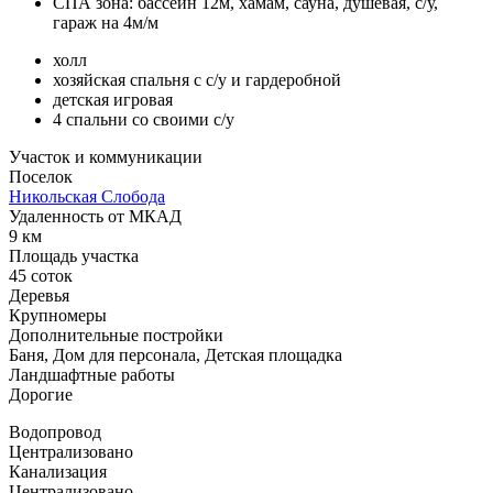
СПА зона: бассейн 12м, хамам, сауна, душевая, с/у,
гараж на 4м/м
холл
хозяйская спальня с с/у и гардеробной
детская игровая
4 спальни со своими с/у
Участок и коммуникации
Поселок
Никольская Слобода
Удаленность от МКАД
9 км
Площадь участка
45 соток
Деревья
Крупномеры
Дополнительные постройки
Баня, Дом для персонала, Детская площадка
Ландшафтные работы
Дорогие
Водопровод
Централизовано
Канализация
Централизовано