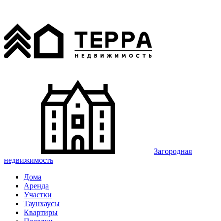
Загородная
недвижимость
Дома
Аренда
Участки
Таунхаусы
Квартиры