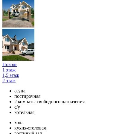
Цоколь
1 этаж
1,5 этаж
2 этаж
сауна
постирочная
2 комнаты свободного назначения
с/у
котельная
холл
кухня-столовая
гостиный зал