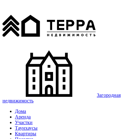
Загородная
недвижимость
Дома
Аренда
Участки
Таунхаусы
Квартиры