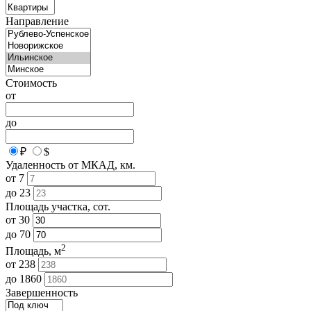
Направление
Стоимость
от
до
₽
$
Удаленность от МКАД, км.
от
7
до
23
Площадь участка, сот.
от
30
до
70
2
Площадь, м
от
238
до
1860
Завершенность