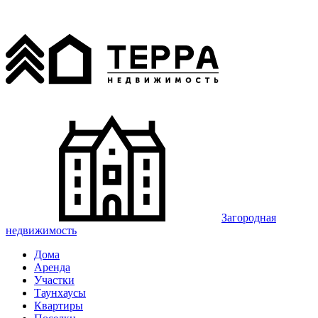
Загородная
недвижимость
Дома
Аренда
Участки
Таунхаусы
Квартиры