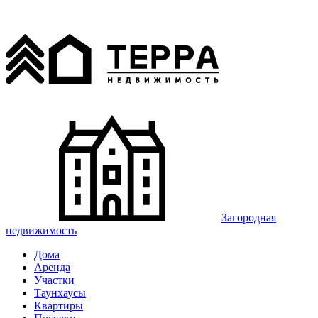
Загородная
недвижимость
Дома
Аренда
Участки
Таунхаусы
Квартиры