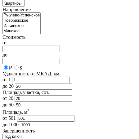
Направление
Стоимость
от
до
₽
$
Удаленность от МКАД, км.
от
1
до
20
Площадь участка, сот.
от
20
до
50
2
Площадь, м
от
501
до
1000
Завершенность