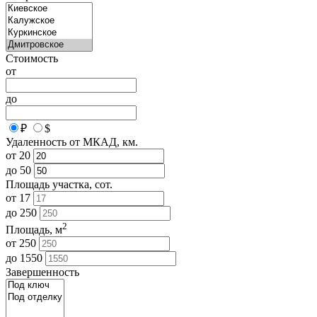
Стоимость
от
до
₽
$
Удаленность от МКАД, км.
от
20
до
50
Площадь участка, сот.
от
17
до
250
2
Площадь, м
от
250
до
1550
Завершенность