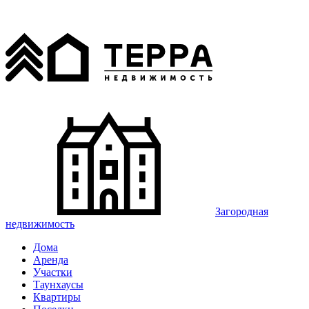
Загородная
недвижимость
Дома
Аренда
Участки
Таунхаусы
Квартиры