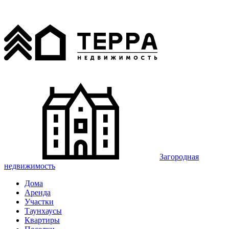
Загородная
недвижимость
Дома
Аренда
Участки
Таунхаусы
Квартиры