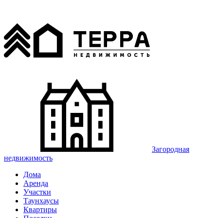
Загородная
недвижимость
Дома
Аренда
Участки
Таунхаусы
Квартиры