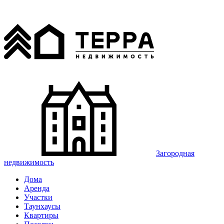
Загородная
недвижимость
Дома
Аренда
Участки
Таунхаусы
Квартиры