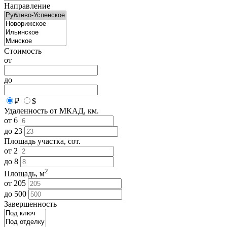
Направление
Стоимость
от
до
₽
$
Удаленность от МКАД, км.
от
6
до
23
Площадь участка, сот.
от
2
до
8
2
Площадь, м
от
205
до
500
Завершенность