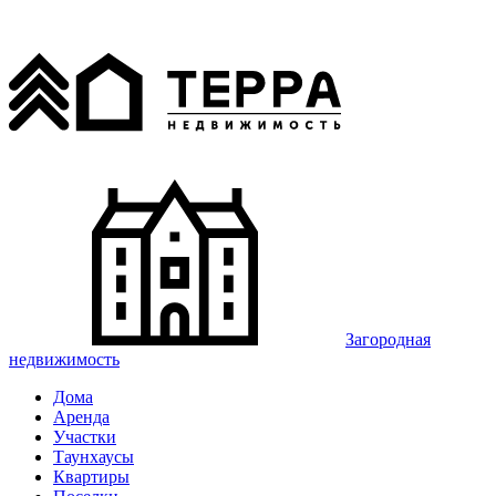
Загородная
недвижимость
Дома
Аренда
Участки
Таунхаусы
Квартиры