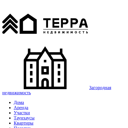
Загородная
недвижимость
Дома
Аренда
Участки
Таунхаусы
Квартиры