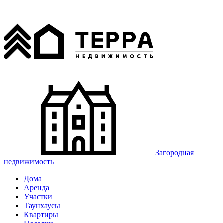
Загородная
недвижимость
Дома
Аренда
Участки
Таунхаусы
Квартиры