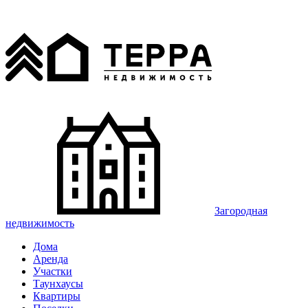
Загородная
недвижимость
Дома
Аренда
Участки
Таунхаусы
Квартиры