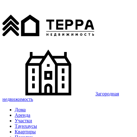
Загородная
недвижимость
Дома
Аренда
Участки
Таунхаусы
Квартиры