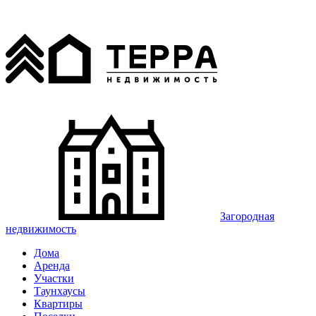
Загородная
недвижимость
Дома
Аренда
Участки
Таунхаусы
Квартиры