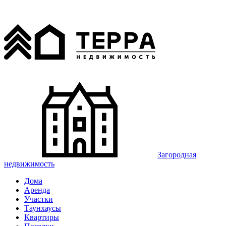
Загородная
недвижимость
Дома
Аренда
Участки
Таунхаусы
Квартиры