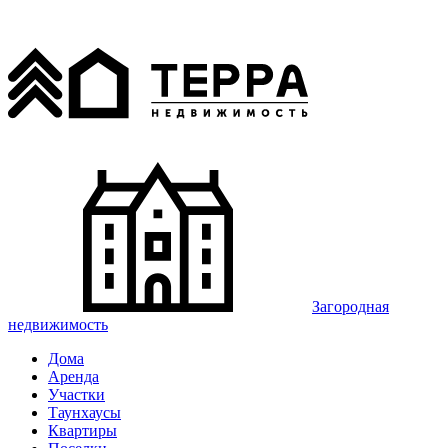
Загородная
недвижимость
Дома
Аренда
Участки
Таунхаусы
Квартиры