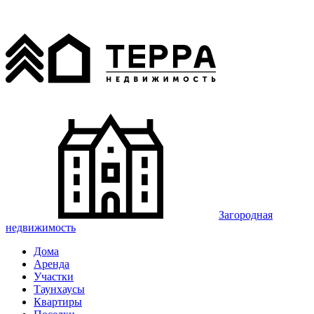
Загородная
недвижимость
Дома
Аренда
Участки
Таунхаусы
Квартиры