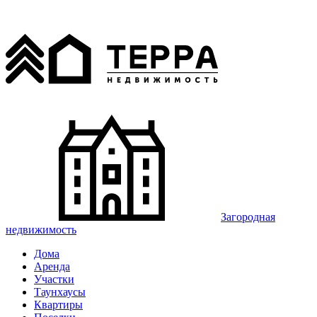
Загородная
недвижимость
Дома
Аренда
Участки
Таунхаусы
Квартиры