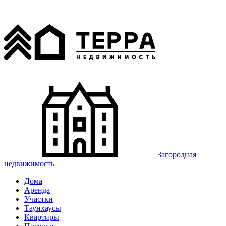
Загородная
недвижимость
Дома
Аренда
Участки
Таунхаусы
Квартиры