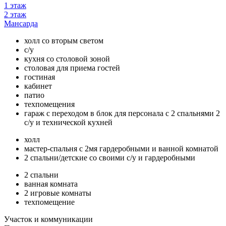
1 этаж
2 этаж
Мансарда
холл со вторым светом
с/у
кухня со столовой зоной
столовая для приема гостей
гостиная
кабинет
патио
техпомещения
гараж с переходом в блок для персонала с 2 спальнями 2
с/у и технической кухней
холл
мастер-спальня с 2мя гардеробными и ванной комнатой
2 спальни/детские со своими с/у и гардеробными
2 спальни
ванная комната
2 игровые комнаты
техпомещение
Участок и коммуникации