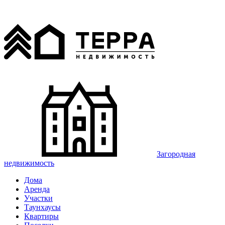
Загородная
недвижимость
Дома
Аренда
Участки
Таунхаусы
Квартиры