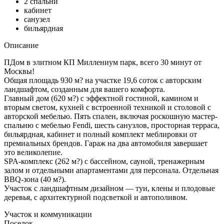
2 спальни
кабинет
санузел
бильярдная
Описание
ПДом в элитном КП Миллениум парк, всего 30 минут от
Москвы!
Общая площадь 930 м? на участке 19,6 соток с авторским
ландшафтом, созданным для вашего комфорта.
Главный дом (620 м?) с эффектной гостиной, камином и
вторым светом, кухней с встроенной техникой и столовой с
авторской мебелью. Пять спален, включая роскошную мастер-
спальню с мебелью Fendi, шесть санузлов, просторная терраса,
бильярдная, кабинет и полный комплект меблировки от
премиальных брендов. Гараж на два автомобиля завершает
это великолепие.
SPA-комплекс (262 м?) с бассейном, сауной, тренажерным
залом и отдельными апартаментами для персонала. Отдельная
BBQ-зона (40 м?).
Участок с ландшафтным дизайном — туи, клены и плодовые
деревья, с архитектурной подсветкой и автополивом.
Участок и коммуникации
Поселок