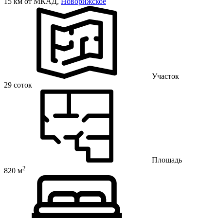
15 км от МКАД,
Новорижское
Участок
29 соток
Площадь
2
820 м