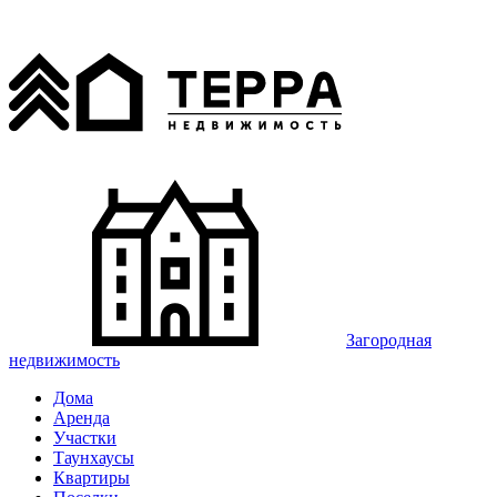
Загородная
недвижимость
Дома
Аренда
Участки
Таунхаусы
Квартиры