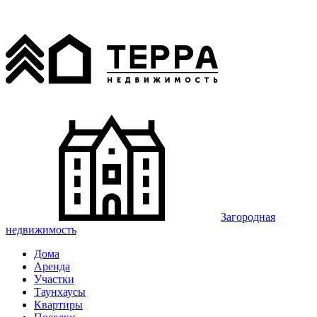
Загородная
недвижимость
Дома
Аренда
Участки
Таунхаусы
Квартиры