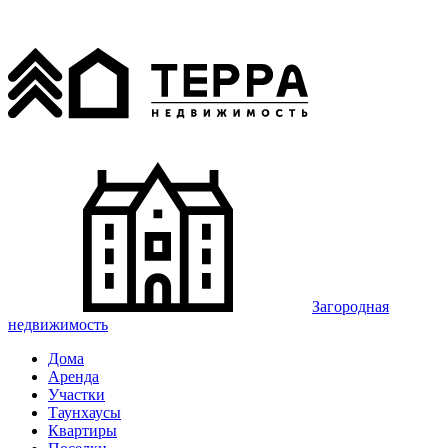
Загородная
недвижимость
Дома
Аренда
Участки
Таунхаусы
Квартиры