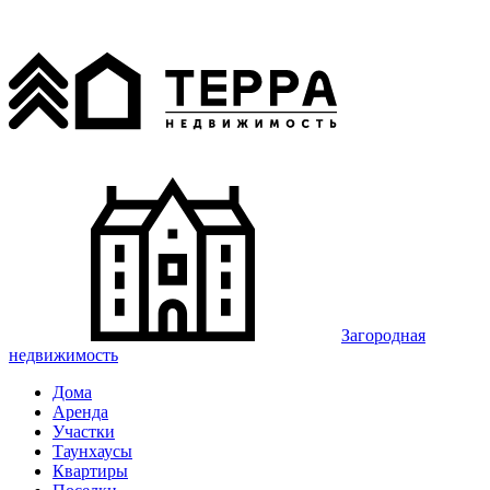
Загородная
недвижимость
Дома
Аренда
Участки
Таунхаусы
Квартиры