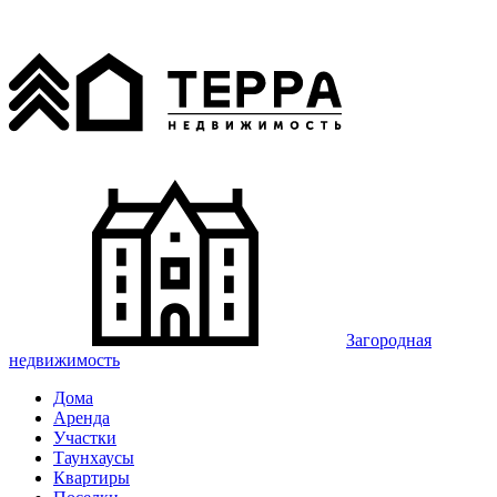
Загородная
недвижимость
Дома
Аренда
Участки
Таунхаусы
Квартиры