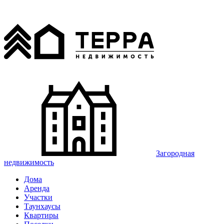
Загородная
недвижимость
Дома
Аренда
Участки
Таунхаусы
Квартиры