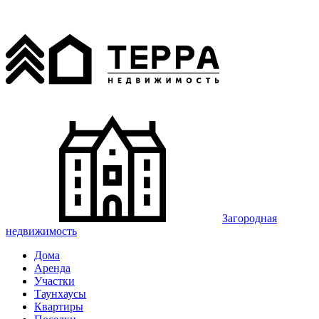
Загородная
недвижимость
Дома
Аренда
Участки
Таунхаусы
Квартиры