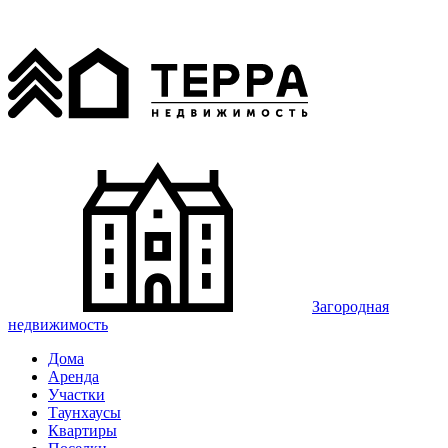
Загородная
недвижимость
Дома
Аренда
Участки
Таунхаусы
Квартиры