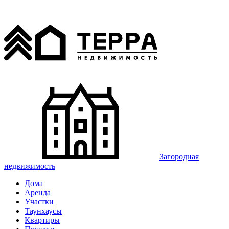
Загородная
недвижимость
Дома
Аренда
Участки
Таунхаусы
Квартиры