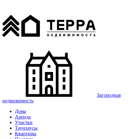
Загородная
недвижимость
Дома
Аренда
Участки
Таунхаусы
Квартиры