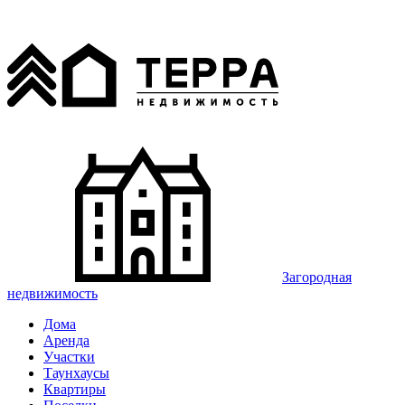
Загородная
недвижимость
Дома
Аренда
Участки
Таунхаусы
Квартиры