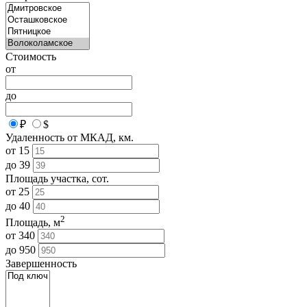
Стоимость
от
до
₽
$
Удаленность от МКАД, км.
от
15
до
39
Площадь участка, сот.
от
25
до
40
2
Площадь, м
от
340
до
950
Завершенность