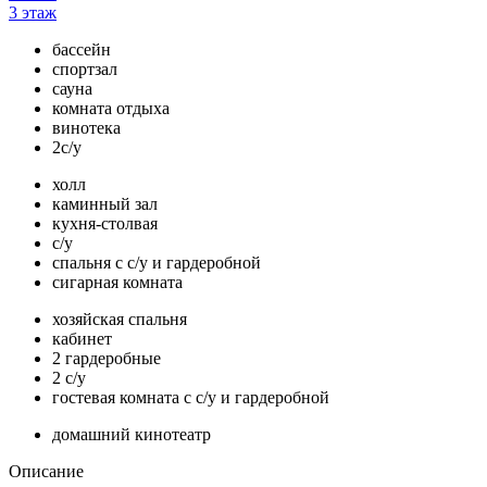
3 этаж
бассейн
спортзал
сауна
комната отдыха
винотека
2с/у
холл
каминный зал
кухня-столвая
с/у
спальня с с/у и гардеробной
сигарная комната
хозяйская спальня
кабинет
2 гардеробные
2 с/у
гостевая комната с с/у и гардеробной
домашний кинотеатр
Описание