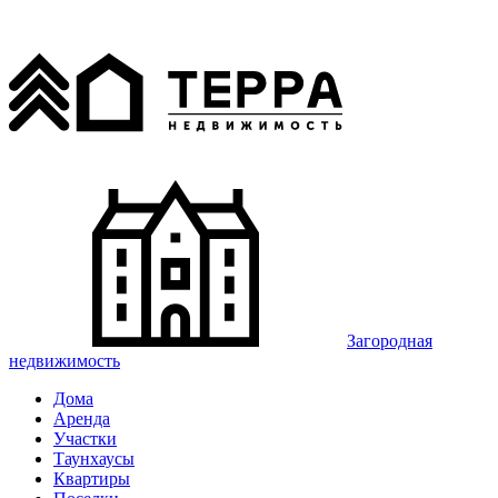
Загородная
недвижимость
Дома
Аренда
Участки
Таунхаусы
Квартиры