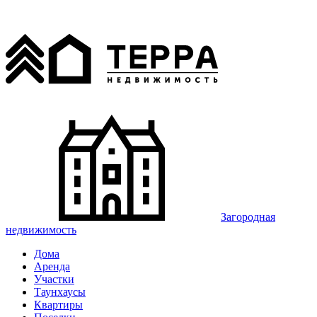
Загородная
недвижимость
Дома
Аренда
Участки
Таунхаусы
Квартиры