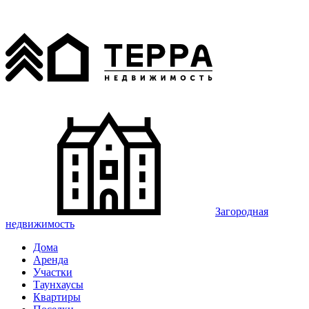
Загородная
недвижимость
Дома
Аренда
Участки
Таунхаусы
Квартиры