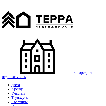
Загородная
недвижимость
Дома
Аренда
Участки
Таунхаусы
Квартиры