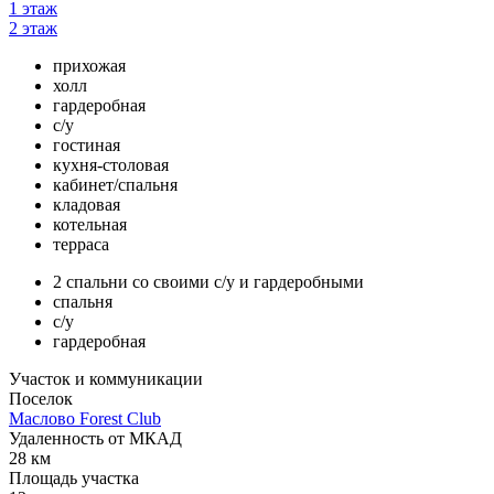
1 этаж
2 этаж
прихожая
холл
гардеробная
с/у
гостиная
кухня-столовая
кабинет/спальня
кладовая
котельная
терраса
2 спальни со своими с/у и гардеробными
спальня
с/у
гардеробная
Участок и коммуникации
Поселок
Маслово Forest Club
Удаленность от МКАД
28 км
Площадь участка