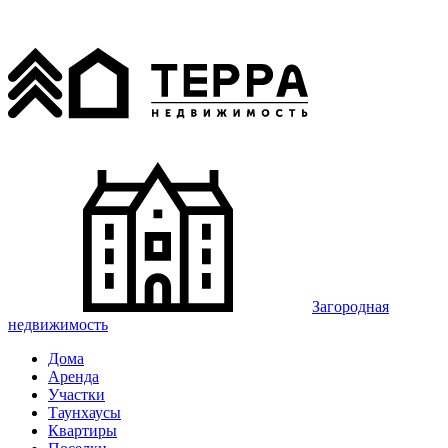
Загородная
недвижимость
Дома
Аренда
Участки
Таунхаусы
Квартиры