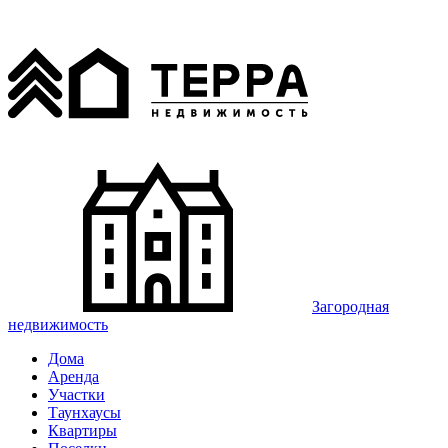
Загородная
недвижимость
Дома
Аренда
Участки
Таунхаусы
Квартиры