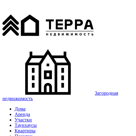
Загородная
недвижимость
Дома
Аренда
Участки
Таунхаусы
Квартиры