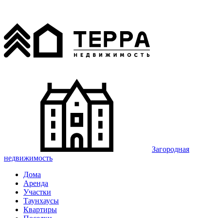
Загородная
недвижимость
Дома
Аренда
Участки
Таунхаусы
Квартиры