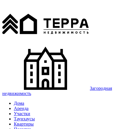
Загородная
недвижимость
Дома
Аренда
Участки
Таунхаусы
Квартиры