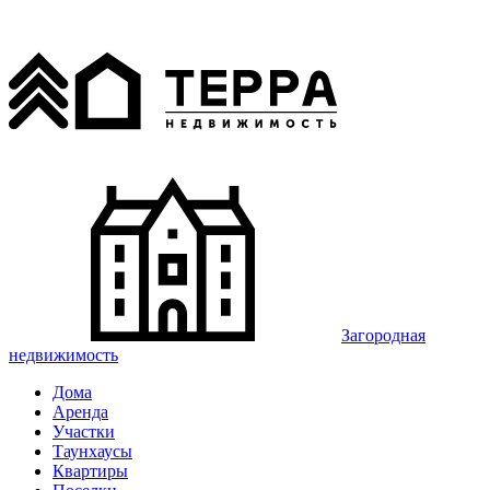
Загородная
недвижимость
Дома
Аренда
Участки
Таунхаусы
Квартиры