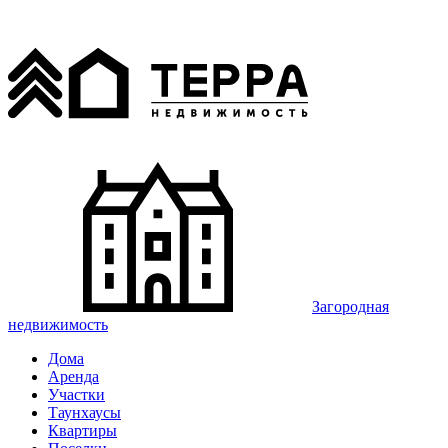
Загородная
недвижимость
Дома
Аренда
Участки
Таунхаусы
Квартиры