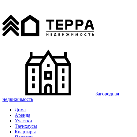
Загородная
недвижимость
Дома
Аренда
Участки
Таунхаусы
Квартиры