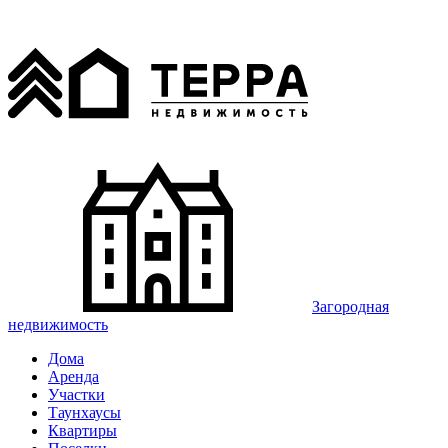
Загородная
недвижимость
Дома
Аренда
Участки
Таунхаусы
Квартиры