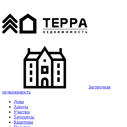
Загородная
недвижимость
Дома
Аренда
Участки
Таунхаусы
Квартиры