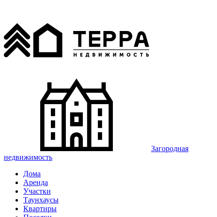
Загородная
недвижимость
Дома
Аренда
Участки
Таунхаусы
Квартиры