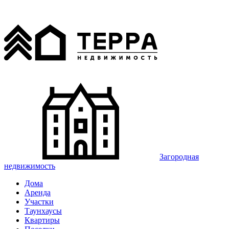
Загородная
недвижимость
Дома
Аренда
Участки
Таунхаусы
Квартиры